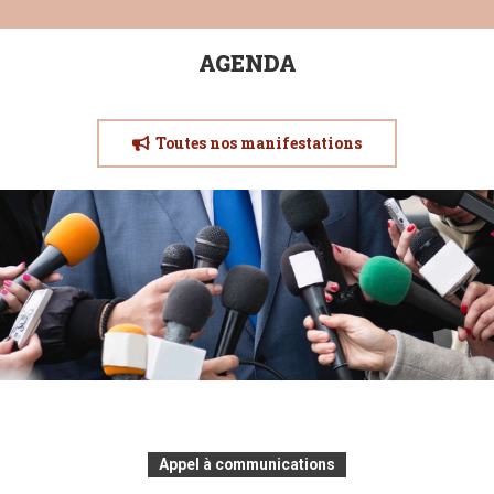
AGENDA
Toutes nos manifestations
Appel à communications
Appel à communications
Mercredis du CRULH