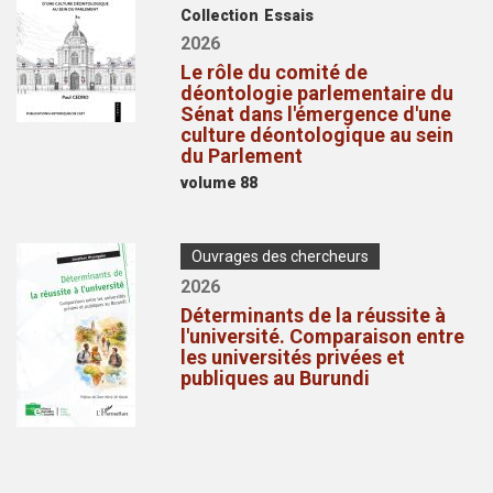
de
Collection
Essais
publication
Année
2026
de
Le rôle du comité de
publication
déontologie parlementaire du
Sénat dans l'émergence d'une
culture déontologique au sein
du Parlement
Volume
volume 88
Couverture/pochette
Type
Ouvrages des chercheurs
de
Année
2026
publication
de
Déterminants de la réussite à
publication
l'université. Comparaison entre
les universités privées et
publiques au Burundi