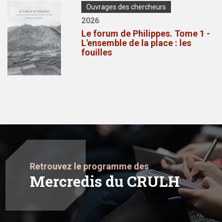
Couverture/pochette
Type
Ouvrages des chercheurs
de
Année
2026
publication
de
Le forum de Philippes. Tome 1 -
publication
L'ensemble de la place : les
fouilles
Retrouvez le programme des
Mercredis du CRULH