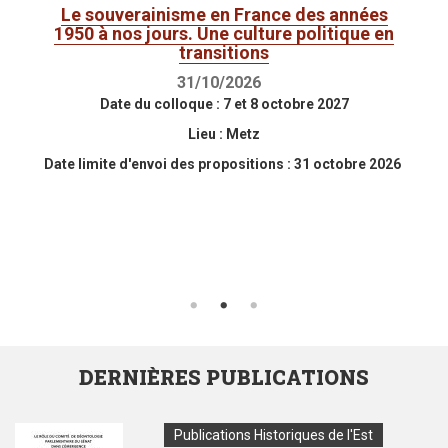
Expertise militaire et politique en transition
Administration, diplomatie et images d’un
Le souverainisme en France des années
régime : Duroc, entre grandeur et équilibre
1950 à nos jours. Une culture politique en
de 1815 au temps présent
de l’expression napoléonienne
transitions
08/09/2026
31/10/2026
30/09/2026
Date du colloque : 3 et 4 juin 2027
Par Marin MENZIN, Doctorant du CRULH
Date du colloque
: 7 et 8 octobre 2027
Colloque organisé par Eric ANCEAU, Julie d'ANDURAIN
Lieu
: Metz
et Jean-Noël GRANDHOMME (Professeurs en histoire
contemporaine, CRULH).
Date limite d'envoi des propositions
: 31 octobre 2026
Toutes les modalités d'envoi des communications sur
le document à télécharger
Politique, pouvoirs, guerres et conflits
DERNIÈRES PUBLICATIONS
Couverture/pochette
Type
Publications Historiques de l'Est