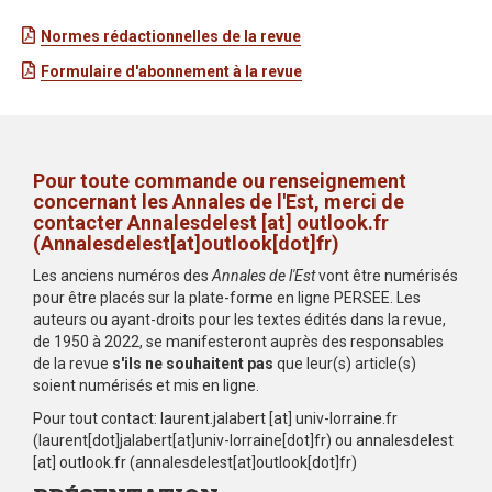
Normes rédactionnelles de la revue
Formulaire d'abonnement à la revue
Pour toute commande ou renseignement
concernant les Annales de l'Est, merci de
contacter
Annalesdelest
[at]
outlook.fr
(Annalesdelest[at]outlook[dot]fr)
Les anciens numéros des
Annales de l'Est
vont être numérisés
pour être placés sur la plate-forme en ligne PERSEE. Les
auteurs ou ayant-droits pour les textes édités dans la revue,
de 1950 à 2022, se manifesteront auprès des responsables
de la revue
s'ils ne souhaitent pas
que leur(s) article(s)
soient numérisés et mis en ligne.
Pour tout contact:
laurent.jalabert
[at]
univ-lorraine.fr
(laurent[dot]jalabert[at]univ-lorraine[dot]fr)
ou
annalesdelest
[at]
outlook.fr
(annalesdelest[at]outlook[dot]fr)