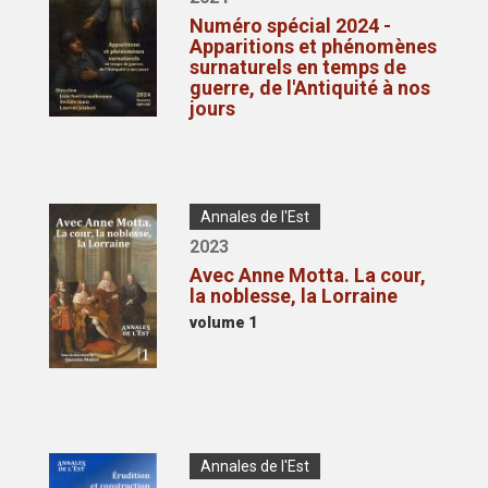
publication
de
Numéro spécial 2024 -
publication
Apparitions et phénomènes
surnaturels en temps de
guerre, de l'Antiquité à nos
jours
Couverture/pochette
Type
Annales de l'Est
de
Année
2023
publication
de
Avec Anne Motta. La cour,
publication
la noblesse, la Lorraine
Volume
volume 1
Couverture/pochette
Type
Annales de l'Est
de