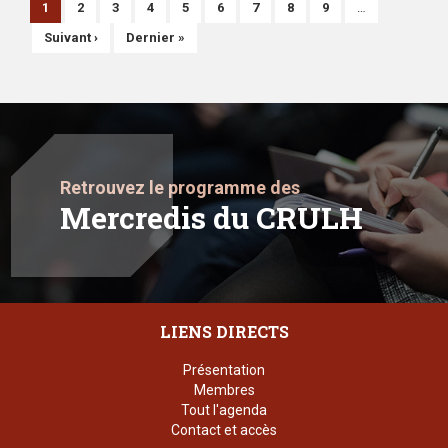
Page
1
Page
2
Page
3
Page
4
Page
5
Page
6
Page
7
Page
8
Page
9
…
courante
Page
Suivant ›
Dernière
Dernier »
suivante
page
Retrouvez le programme des
Mercredis du CRULH
LIENS DIRECTS
Présentation
Membres
Tout l'agenda
Contact et accès