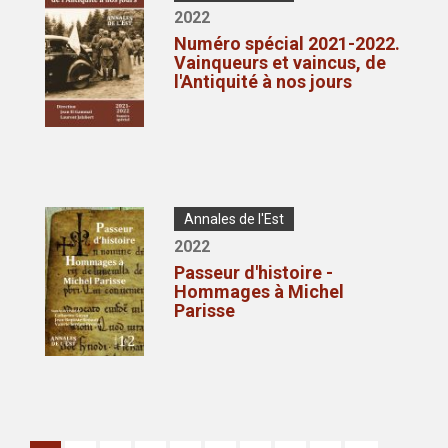
de
Année
2022
publication
de
Numéro spécial 2021-2022.
publication
Vainqueurs et vaincus, de
l'Antiquité à nos jours
Couverture/pochette
Type
Annales de l'Est
de
Année
2022
publication
de
Passeur d'histoire -
publication
Hommages à Michel
Parisse
Pagination