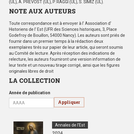
(UL), A. PREVOST (UL), P. RAGGI (UL), S. SIMIZ (UL).
NOTE AUX AUTEURS
Toute correspondance est à envoyer à l' Association d'
Historiens de l' Est (UFR des Sciences historiques, 3, Place
Godefroy de Bouillon, 54000 Nancy). Les auteurs sont priés de
fournir dans un premier temps à la rédaction deux
exemplaires tirés sur papier de leur article, qui seront soumis
au Comité de lecture. Après réception des indications de
relecture, les auteurs fourniront une version information de
leur texte et un nouveau tirage corrigé, ainsi que les figures
originales libres de droit
LA COLLECTION
Année de publication
Appliquer
Couverture/pochette
Type
Annales de l'Est
de
Année
2024