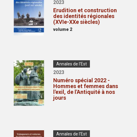
Année
2023
publication
de
Erudition et construction
publication
des identités régionales
(XVIe-XXe siècles)
Volume
volume 2
Couverture/pochette
Type
Annales de l'Est
de
Année
2023
publication
de
Numéro spécial 2022 -
publication
Hommes et femmes dans
l'exil, de l'Antiquité à nos
jours
Couverture/pochette
Type
Annales de l'Est