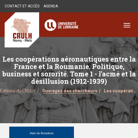
Aller
CONTACT ET ACCÈS
AGENDA
au
contenu
principal
Toggl
navig
Les coopérations aéronautiques entre la
France et la Roumanie. Politique,
business et sororité. Tome 1 - l'acmé et la
désillusion (1912-1939)
Éditions du CRULH
Ouvrages des chercheurs
Les coopérations aéronautiques entre la France et la Roumanie. Politique, business et sororité. Tome 1 - l'acmé et la désillusion (1912-1939)
Couverture/pochette