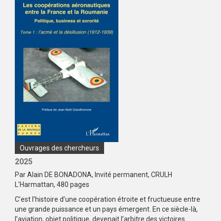
Type
Ouvrages des chercheurs
de
Année
2025
publication
de
Résumé
Par Alain DE BONADONA, Invité permanent, CRULH
publication
L'Harmattan, 480 pages
C’est l’histoire d’une coopération étroite et fructueuse entre
une grande puissance et un pays émergent. En ce siècle-là,
l’aviation, objet politique, devenait l’arbitre des victoires.