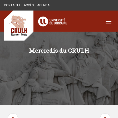
Aller
CONTACT ET ACCÈS
AGENDA
au
contenu
principal
Toggl
navig
Mercredis du CRULH
Pagination
Page
Page
‹‹
››