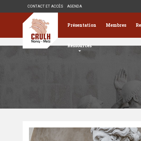
Aller
CONTACT ET ACCÈS
AGENDA
au
contenu
MAIN
principal
Présentation
Membres
Re
NAVIGATION
Ressources