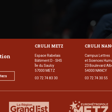
CRULH METZ
CRULH NAN
ation
Espace Rabelais
Campus Lettres
Bâtiment D - SHS
et Sciences Hum
Île du Saulcy
23 Boulevard Alb
57000 METZ
54000 NANCY
ters
03 72 74 83 30
03 72 74 30 55