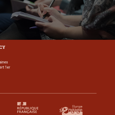
CY
aines
ert 1er