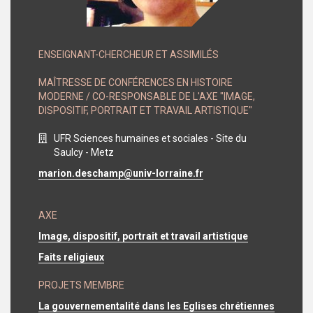
TYPE
ENSEIGNANT-CHERCHEUR ET ASSIMILÉS
DE
MEMBRE
STATUT
MAÎTRESSE DE CONFÉRENCES EN HISTOIRE
MEMBRE
MODERNE / CO-RESPONSABLE DE L'AXE "IMAGE,
DISPOSITIF, PORTRAIT ET TRAVAIL ARTISTIQUE"
BUREAU
UFR Sciences humaines et sociales - Site du
MEMBRE
Saulcy - Metz
EMAIL
marion.deschamp@univ-lorraine.fr
MEMBRE
AXE
Image, dispositif, portrait et travail artistique
Faits religieux
PROJETS MEMBRE
La gouvernementalité dans les Eglises chrétiennes