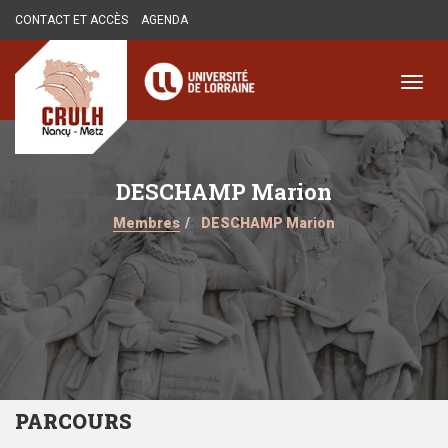
Aller
CONTACT ET ACCÈS
AGENDA
au
contenu
principal
Toggl
navig
DESCHAMP Marion
Membres
DESCHAMP Marion
PARCOURS